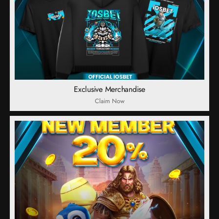
Exclusive Merchandise
Claim Now